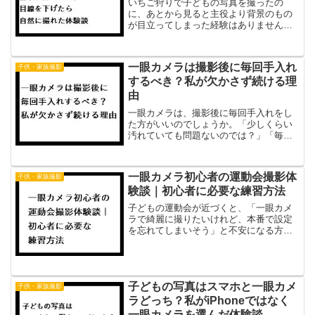
いちご狩りで子どもの写真を撮ったの
に、あとから見ると主役より背景のもの
が目立ってしまった経験はありません
か。家族でいちご狩りへ行くと、真っ赤
ないちごや夢中で食べる子どもの姿を、
一眼カメラで綺麗に残したくなります。
一眼カメラは撮影後に毎回手入れ
子供・家族撮影
私も最初は立ったまま撮影して...
するべき？私が欠かさず続ける理
由
一眼カメラは、撮影後に毎回手入れをし
た方がいいのでしょうか。「少しくらい
汚れていても問題ないのでは？」「毎回
やるのは面倒そう」と感じる方もいるか
もしれません。私も最初はそう思ってい
ました。しかし、運動会や発表会など大
一眼カメラ初心者の運動会撮影体
子供・家族撮影
切な場面で撮影を重ねるう...
験談｜初心者に必要な練習方法
子どもの運動会が近づくと、「一眼カメ
ラで綺麗に撮りたいけれど、本番で設定
を忘れてしまいそう」と不安になる方も
多いのではないでしょうか。私も運動会
の前にInstagramの動画解説でF値やシャ
ッタースピード、ISOの設定を何度も勉
強しました。...
子どもの写真はスマホと一眼カメ
子供・家族撮影
ラどっち？私がiPhoneではなく
一眼カメラを選んだ体験談