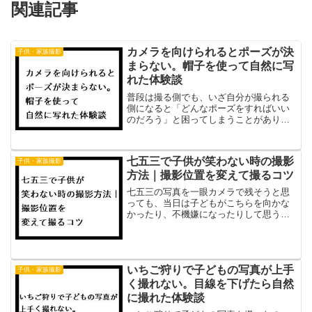
関連記事
カメラを向けられるとポーズが決
子供・家族撮影
まらない。帽子を使って自然に写
れた体験談
普段は撮る側でも、いざ自分が撮られる
側になると「どんなポーズをすればいい
のだろう」と困ってしまうことがありま
す。私も家族旅行やお出かけ先で「今日
はお父さんも撮ってあげるよ」とカメラ
を向けられた瞬間、何をしていいのか分
七五三で子供が笑わない時の撮影
子供・家族撮影
からず、結局いつものピー...
方法｜撮影位置を変えて撮るコツ
七五三の写真を一眼カメラで残そうと思
っても、当日は子どもがこちらを向かな
かったり、不機嫌になったりして思うよ
うに撮れないことがあります。私も「最
高の一枚を残したい」と意気込んで神社
へ向かいましたが、息子は着慣れない着
物に落ち着かず、カメラ目...
いちご狩りで子どもの写真が上手
子供・家族撮影
く撮れない。目線を下げたら自然
に撮れた体験談