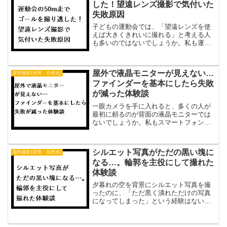
した！望遠レンズ撮影で気付いた
失敗原因
子どもの運動会では、「望遠レンズを使
えば大きくきれいに撮れる」と考える人
も多いのではないでしょうか。私も運動
会に向けて、撮影場所やカメラの設定を
事前に決め、望遠レンズも用意して本番
に臨みました。それでも、最も残したか
屋外で液晶モニターが見えない…
屋外撮影(昼間・自然光)
ったゴール直前で息子をフ...
ファインダーを基本にしたら失敗
が減った体験談
一眼カメラを手に入れると、多くの人が
最初に頼るのが背面の液晶モニターでは
ないでしょうか。私もスマートフォンと
同じ感覚で画面を見ながら撮影していま
した。ところが屋外へ出ると、太陽の光
で画面が反射し、構図もピントもほとん
シルエット写真がただの黒い塊に
屋外撮影(昼間・自然光)
ど確認できません。「液晶...
なる…。輪郭を主役にして撮れた
体験談
夕暮れの空を背景にシルエット写真を撮
ったのに、「ただ黒く潰れただけの写真
になってしまった」という経験はないで
しょうか。私も家族を夕日を背景に撮影
したとき、「シルエットは暗く撮ればい
い」と思い込み、夕空ではなく人物ばか