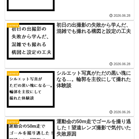
2026.06.28
初日の出撮影の失敗から学んだ、
camera
混雑でも撮れる構図と設定の工夫
2026.06.28
シルエット写真がただの黒い塊に
camera
なる…。輪郭を主役にして撮れた
体験談
2026.06.26
運動会の50m走でゴールを撮り逃
camera
した！望遠レンズ撮影で気付いた
失敗原因